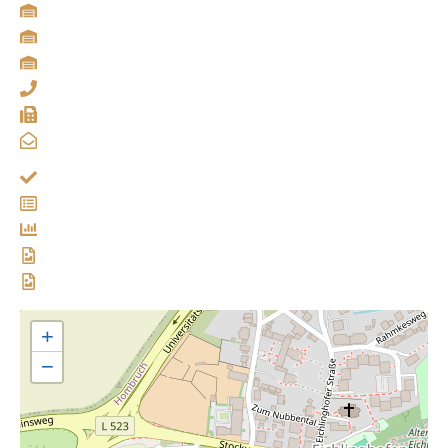
Stockumer Straße 475 • 44227 Dortmund
Hegebrockstraße 117 • 48703 Stadtlohn
Wissingshof 3a • 48712 Gescher
Tel. +49 (0) 231 / 72 50 48 0
Fax +49 (0) 231 / 72 50 48 30
E-Mail: info@fsd.gmbh
Impressum
AGB
Datenschutzerklärung
Qualitätsziele der FSD
Qualitätspolitik der FSD
+
−