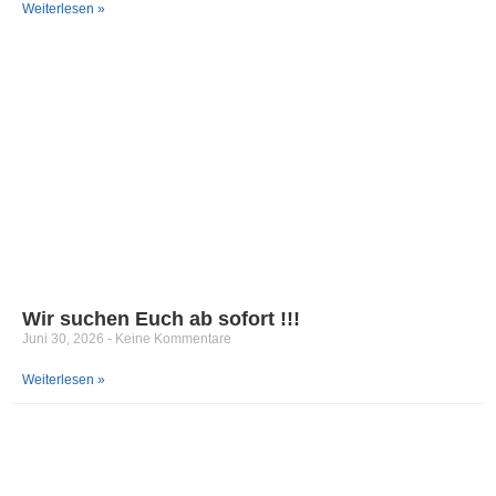
Weiterlesen »
Wir suchen Euch ab sofort !!!
Juni 30, 2026
Keine Kommentare
Weiterlesen »
FLUIDSYSTEM DASBECK GMBH
Stockumer Straße 475 • 44227 Dortmund