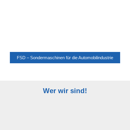
Tolles Projekt!
Drauf sind wir stolz! Ein komplexes Projekt –
erfolgreich gewuppt, aber sehen sie selbst!
FSD – Sondermaschinen für die Automobilindustrie
Wer wir sind!